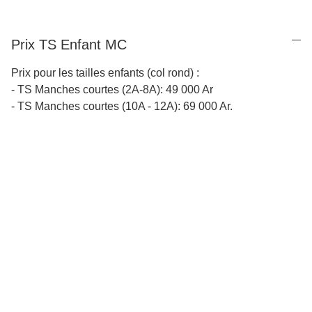
Prix TS Enfant MC
Prix pour les tailles enfants (col rond) :
- TS Manches courtes (2A-8A): 49 000 Ar
- TS Manches courtes (10A - 12A): 69 000 Ar.
Depuis 1993
Une inspiration continue qui puise dans les paysages et la 
culture de Madagascar.
Tous 
droits réservés
 © Carambole 2025