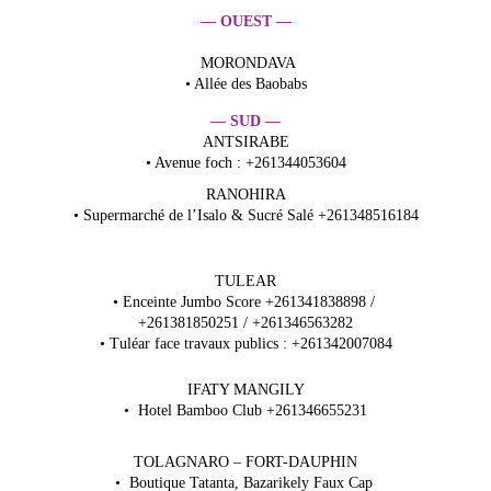
— 
—
OUEST 
MORONDAVA
• Allée des Baobabs
— 
—
SUD 
ANTSIRABE
• Avenue foch : +261344053604
RANOHIRA
• Supermarché de l’Isalo & Sucré Salé +261348516184
TULEAR
• Enceinte Jumbo Score +261341838898 / 
+261381850251 / +261346563282
• Tuléar face travaux publics : +261342007084
IFATY MANGILY
•  Hotel Bamboo Club +261346655231
TOLAGNARO – FORT-DAUPHIN
•  Boutique Tatanta, Bazarikely Faux Cap 