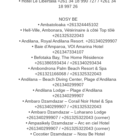
• Hotel Le Libertalia +261 34 18 990 727 / +261 34 
18 997 26
NOSY BE
• Ambatoloaka +261324445102
• Hell-Ville, Ambonara, Vétérinaire à côté Top tôlè 
+261325322043
• Andilana, Royal Andilana Resort. +261340299907
• Baie d’Amparoa, VOI Amarina Hotel 
+261347334107
• Befotaka Bay, The Home Résidence 
+261386593434 / +261340293434
• Ambondrona Palm Beach Resort & Spa 
+261321166068 / +261325322043
• Andilana – Beach Diving Center, Plage d’Andilana 
+261340299907
• Andilana Lodge – Plage d’Andilana 
+261340299907
• Ambaro Dzamdazar – Corail Noir Hotel & Spa 
+261340299907 / +261325322043
• Ambaro Dzamdazar – Loharano Lodge 
+261340299907 / +261325322043 (corner)
• Ampasikely Dzamdazar – Arc en ciel Hotel 
+261340299907 / +261325322043 (corner)
• Cocotier Dzamdazar – Nosy Be Hotel 