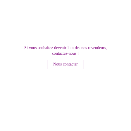
Si vous souhaitez devenir l'un des nos revendeurs,
contactez-nous !
Nous contacter
Depuis 1993
Une inspiration continue qui puise dans les paysages et la 
culture de Madagascar.
Tous 
droits réservés
 © Carambole 2025