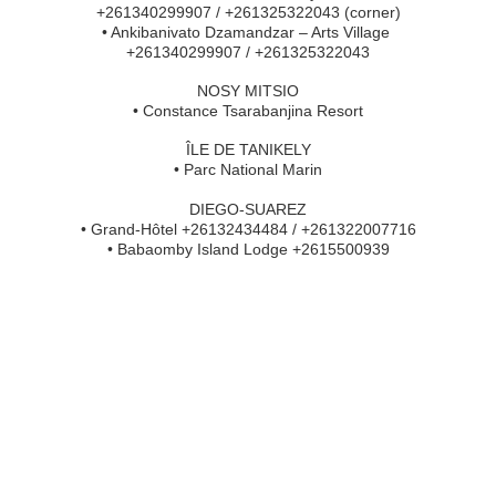
+261340299907 / +261325322043 (corner)
• Ankibanivato Dzamandzar – Arts Village 
+261340299907 / +261325322043
NOSY MITSIO
• Constance Tsarabanjina Resort
ÎLE DE TANIKELY
• Parc National Marin
DIEGO-SUAREZ
• Grand-Hôtel +26132434484 / +261322007716
• Babaomby Island Lodge +2615500939