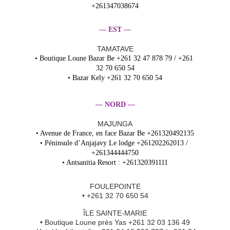
+261347038674
— 
—
EST 
TAMATAVE
• Boutique Loune Bazar Be +261 32 47 878 79 / +261 
32 70 650 54
• Bazar Kely +261 32 70 650 54
— 
—
NORD 
MAJUNGA
• Avenue de France, en face Bazar Be +261320492135
• Péninsule d’Anjajavy Le lodge +261202262013 / 
+261344444750
• Antsanitia Resort : +261320391111
FOULEPOINTE
• +261 32 70 650 54
ÎLE SAINTE-MARIE
• Boutique Loune près Yas +261 32 03 136 49