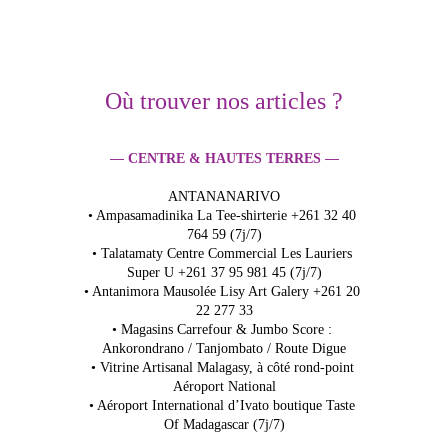
Où trouver nos articles ?
— 
—
CENTRE & HAUTES TERRES 
ANTANANARIVO
• Ampasamadinika La Tee-shirterie +261 32 40 
764 59 (7j/7)
• Talatamaty Centre Commercial Les Lauriers 
Super U +261 37 95 981 45 (7j/7)
• Antanimora Mausolée Lisy Art Galery +261 20 
22 277 33
• Magasins Carrefour & Jumbo Score : 
Ankorondrano / Tanjombato / Route Digue
• Vitrine Artisanal Malagasy, à côté rond-point 
Aéroport National
• Aéroport International d’Ivato boutique Taste 
Of Madagascar (7j/7)