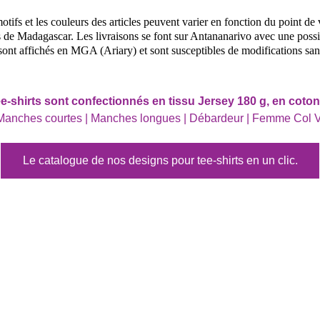
otifs et les couleurs des articles peuvent varier en fonction du point de 
e Madagascar. Les livraisons se font sur Antananarivo avec une possibi
sont affichés en MGA (Ariary) et sont susceptibles de modifications san
e-shirts sont confectionnés en tissu Jersey 180 g, en coto
Manches courtes | Manches longues | Débardeur | Femme Col V
Le catalogue de nos designs pour tee-shirts en un clic.