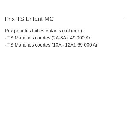
Prix TS Enfant MC
Prix pour les tailles enfants (col rond) :
- TS Manches courtes (2A-8A): 49 000 Ar
- TS Manches courtes (10A - 12A): 69 000 Ar.
Depuis 1993
Une inspiration continue qui puise dans les paysages et la 
culture de Madagascar.
Tous 
droits réservés
 © Carambole 2025