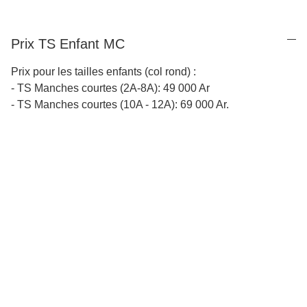
Prix TS Enfant MC
Prix pour les tailles enfants (col rond) :
- TS Manches courtes (2A-8A): 49 000 Ar
- TS Manches courtes (10A - 12A): 69 000 Ar.
Depuis 1993
Une inspiration continue qui puise dans les paysages et la 
culture de Madagascar.
Tous 
droits réservés
 © Carambole 2025