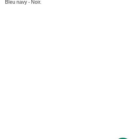
Bleu navy - Noir.
Depuis 1993
Une inspiration continue qui puise dans les paysages et la 
culture de Madagascar.
Tous 
droits réservés
 © Carambole 2025