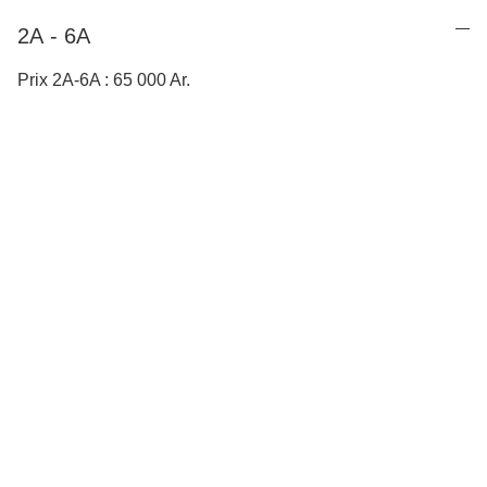
2A - 6A
Prix 2A-6A : 65 000 Ar.
Depuis 1993
Une inspiration continue qui puise dans les paysages et la 
culture de Madagascar.
Tous 
droits réservés
 © Carambole 2025