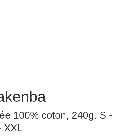
Carambole
Nos collections
Points de vente
Contact
akenba
uée 100% coton, 240g. S -
 - XXL