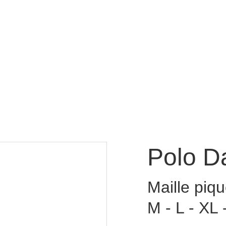
Accueil
L'esprit 
Polo D
Maille piq
M - L - XL