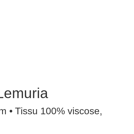
Carambole
Nos collections
Points de vente
Contact
Lemuria
m • Tissu 100% viscose,