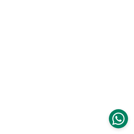
Depuis 1993
Une inspiration continue qui puise dans les paysages et la 
culture de Madagascar.
Tous 
droits réservés
 © Carambole 2025