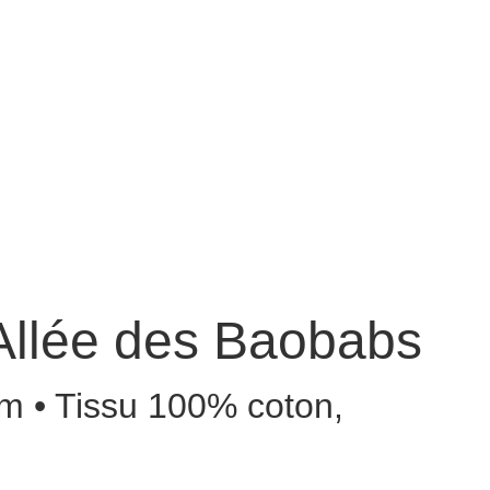
Carambole
Nos collections
Points de vente
Contact
Allée des Baobabs
m • Tissu 100% coton,