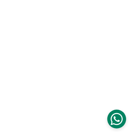
Depuis 1993
Une inspiration continue qui puise dans les paysages et la 
culture de Madagascar.
Tous 
droits réservés
 © Carambole 2025