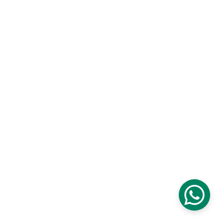
Depuis 1993
Une inspiration continue qui puise dans les paysages et la 
culture de Madagascar.
Tous 
droits réservés
 © Carambole 2025